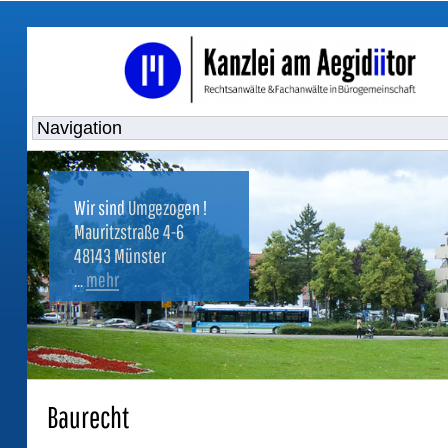
Wir sind Umgezogen !
Mauritzstraße 4-6
48143 Münster
...
mehr
Baurecht